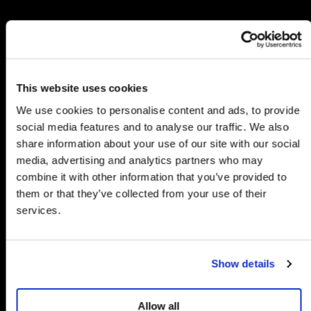
About us
Vintage-inspired designs, colorful prints and a strong
10% RABATT
commitment to sustainable materials and
sus
responsible production.
This website uses cookies
AUF DEINE ERSTE BESTELLUNG
We use cookies to personalise content and ads, to provide
This is King Louie
social media features and to analyse our traffic. We also
Melde dich jetzt für unseren Newsletter
share information about your use of our site with our social
an.
media, advertising and analytics partners who may
Braune Accessoires
combine it with other information that you’ve provided to
Email
them or that they’ve collected from your use of their
von King Louie:
services.
zeitloser Finishing
Jetzt anmelden
Touch für deinen
Show details
Nein, danke
Vintage-Look
Mit deiner Anmeldung erklärst du dich mit unserer
Allow all