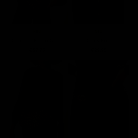
Neu
Neu
Shopper Fargo Cord
Shiny Belt
€59,95
€29,95