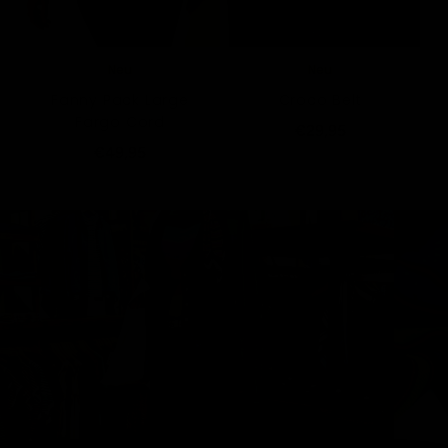
Neu
Neu
Fanny Pack Large
Croco Belt
Fargo Cord
€29,95
€49,95