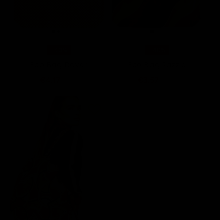
-40%
-40%
Eco Bag Dover
Eco Bag Razzle
€4,17
€3,57
€6,95
€5,95