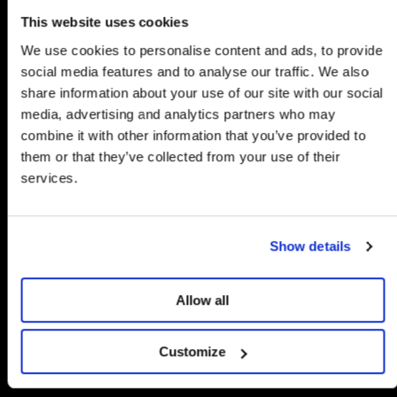
10% RABATT
About us
This website uses cookies
AUF DEINE ERSTE BESTELLUNG
We use cookies to personalise content and ads, to provide
Vintage-inspired designs, colorful prints and a strong
social media features and to analyse our traffic. We also
commitment to sustainable materials and
sus
Melde dich jetzt für unseren Newsletter
responsible production.
share information about your use of our site with our social
an.
media, advertising and analytics partners who may
This is King Louie
combine it with other information that you’ve provided to
Email
them or that they’ve collected from your use of their
services.
Orange Accessoires
Jetzt anmelden
Gib deinem Look eine sonnige Note mit unseren
Show details
Nein, danke
orangefarbenen Accessoires. Von verspielten Haarbändern
und eleganten Gürteln bis hin zu Schals und Taschen: Jedes
Teil bringt Farbe und Charakter in deine Garderobe. Mit einem
Mit deiner Anmeldung erklärst du dich mit unserer
Allow all
Hauch Vintage, femininen Details und einer nachhaltigen
Datenschutzerklärung und unseren Allgemeinen
Basis hebst du jedes Outfit auf Boutique-Niveau – perfekt fürs
Geschäftsbedingungen einverstanden.
Office, Wochenende oder die Party.
Customize
Unsere orangefarbenen Accessoires sind gemacht, um
deinen Stil mühelos zu verstärken. Ein orangener Schal lässt