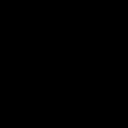
ein schlichtes Kleid erstrahlen; ein schmaler orangefarbener
Gürtel betont deine Taille; ein Retro-Haarband setzt den
augenzwinkernden Sixties-Vibe. So entsteht im
Handumdrehen ein klares Farbakzent – von zartem Apricot
über tiefes Rostorange bis zu leuchtendem
Mandarinenorange.
Kombiniere mit Prints und Texturen, für die King Louie bekannt
ist: Denk an Retro-Blumen, grafische Muster und weiche
Strickteile. Orange Accessoires harmonieren wunderbar mit
Marineblau, Denim, Crème, Olivgrün und Fuchsia. Setze ein
Statement mit einer orangefarbenen Tasche oder wähle
Raffinesse mit einem satinierten Scrunchie oder einem Samt-
Haarband. Mix & Match deine Favoriten für einen einzigartigen,
femininen Look.
Nachhaltigkeit steckt im Detail. Wir setzen auf
verantwortungsvolle Materialien und zeitlose Designs, die
lange begleiten – mit Fokus auf Passform, Funktionalität und
Verarbeitung. Durchdachte Produktion und hochwertige Stoffe
sorgen dafür, dass deine orangefarbenen Accessoires Saison
für Saison schön bleiben – von sauber verarbeiteten Nähten
bis zu farbechten Nuancen, die nie langweilig werden.