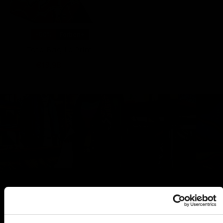
-50%
Farben+
Tote Bag Le Print
€19,98
€39,95