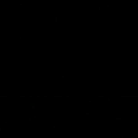
-50%
Farben+
-40%
Mona Dress Mirth
Maisie Dress Dynamo
€54,98
€77,97
€109,95
€129,95
1
2
>