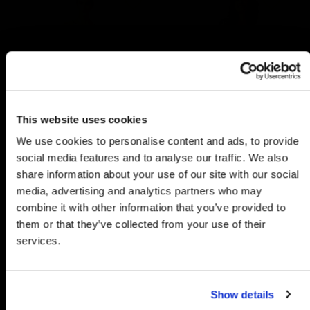
10% RABATT
This website uses cookies
AUF DEINE ERSTE BESTELLUNG
We use cookies to personalise content and ads, to provide
social media features and to analyse our traffic. We also
Melde dich jetzt für unseren Newsletter
share information about your use of our site with our social
an.
media, advertising and analytics partners who may
-40%
-40%
combine it with other information that you’ve provided to
Email
them or that they’ve collected from your use of their
Hazel Midi Dress Cliff
Erica Dress Senora
services.
€65,97
€71,97
€109,95
€119,95
Jetzt anmelden
Show details
Nein, danke