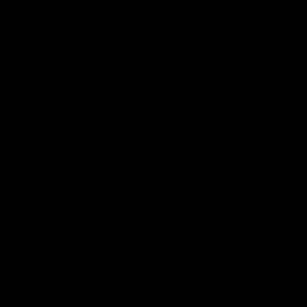
Bora
€54,98
€109,95
€65,97
€109,95
-40%
-40%
Mira Dress Bora Bora
Mimi Tunic Dress La