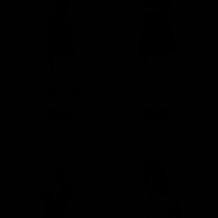
-40%
-50%
Double V Dress Jade
Betty Dress Blizzy
€59,97
€54,98
€99,95
€109,95