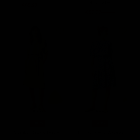
Rochelle
€65,97
€109,95
€59,97
€99,95
-40%
-40%
Marika Dress Dover
Marika Dress Azores