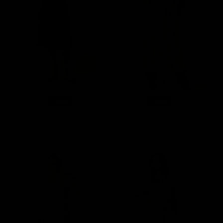
-40%
-40%
Abigail Dress Blend
Amy Dress Lunella
€53,97
€65,97
€89,95
€109,95