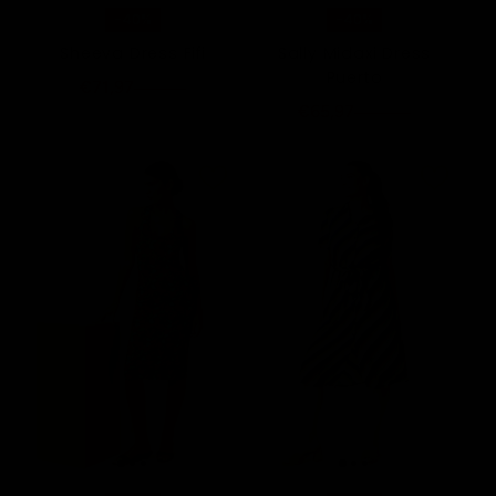
-40%
-40%
Sheeva Dress Fifi
Sally Midaxi Dress
Puerto
€71,97
€119,95
€65,97
€109,95