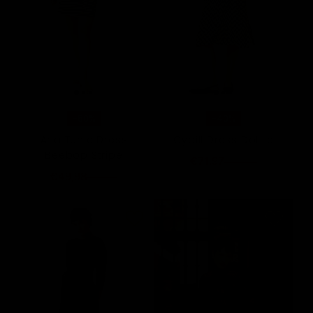
-50%
-40%
Aria Tunic Dress
Cybill Dress Dottie
Beebop Stripe
€71,97
€119,95
€49,98
€99,95