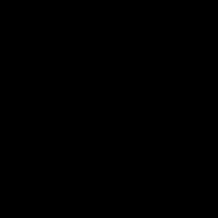
Komfort und einer Prise Vintage. In unserer Online-Boutique
findest du Styles für jeden Anlass, gefertigt mit Liebe zum
Detail und einer nachhaltigen Haltung. Wähle ein Printkleid,
das so expressiv ist wie du. Jetzt entdecken.
Unsere Kleider mit Print sind auf Tragekomfort und
schmeichelnde Silhouetten ausgelegt. Denk an Wickelkleider,
die deine Taille betonen, A-Linie-Modelle, die mitschwingen,
und Midikleider mit Stretch, die den ganzen Tag bequem
sitzen. Weicher Jersey, elegante Viskose und elastische
Mischgewebe sorgen für die perfekte Passform. Ob Arbeitstag,
Brunch oder Party: Dein Lieblings-Printkleid macht mühelos
alles mit.
Style beginnt beim Print. Wähle ein Blumenkleid für einen
romantischen Look, greif zu Polka-Dots oder grafischen
Formen für Retro-Vibes, oder entscheide dich für Animal-Prints
für extra Pep. Kombiniere dein Printkleid mit Stiefeletten und
einem Cardigan für casual Chic, oder mit Heels und einem
Statement-Gürtel für Abendglam. Accessoires in Ton-in-Ton
oder kontrastierenden Farben lassen deinen Print extra wirken
– wie in einer kuratierten Boutique. Finde deinen Look.
Nachhaltigkeit liegt in unserer DNA. Viele unserer Printkleider
bestehen aus verantwortungsvollen Materialien wie LENZING™