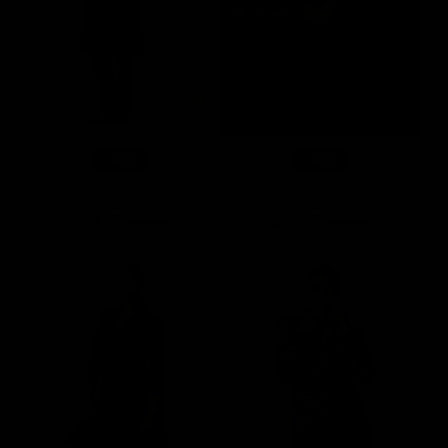
-40%
-40%
Joyce Dress Nieve
Sandy Dress Shimmy
€71,97
€77,97
€119,95
€129,95