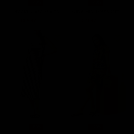
-40%
-40%
Orsola Dress Puerto
Olive Midi Dress Cliff
€65,97
€71,97
€109,95
€119,95
-50%
-40%