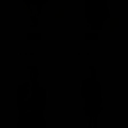
-50%
-40%
Emmy Dress Jangle
Lola Dress Chime
€54,98
€77,97
€109,95
€129,95