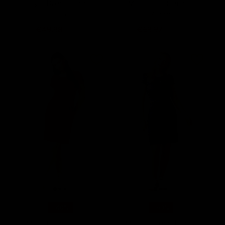
Nadya Dress Beebop
Mimi Tunic Dress
Stripe
Riche
€49,98
€59,97
€99,95
€99,95
-40%
-50%
Mona Dress Bora
Mona Dress Blizzy