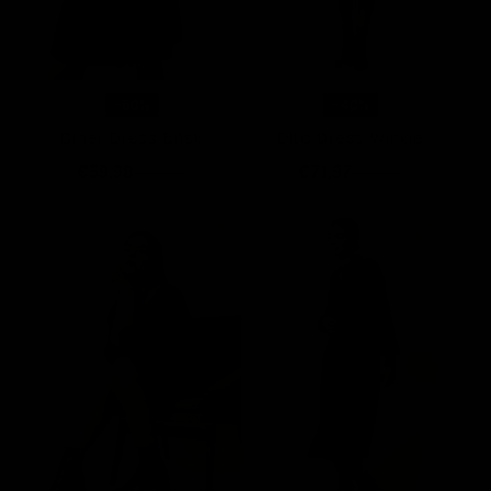
-50%
-40%
Diner Dress Brisk
Dita Dress Winkle
€59,98
€71,97
€119,95
€119,95