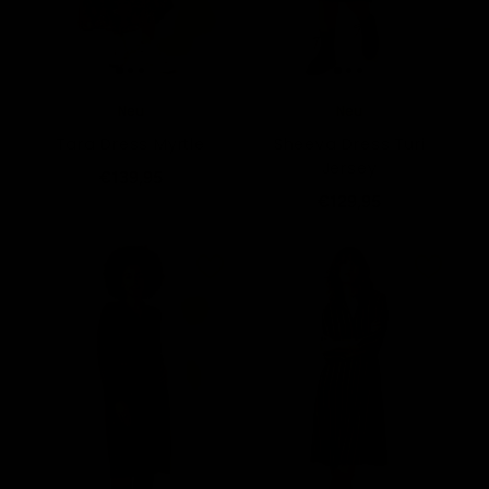
Neu
Neu
Tara Dress Myrtle
Sheeva Dress Turi
Jersey
€139,95
€129,95