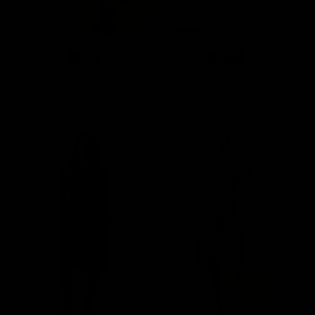
-40%
-40%
Virna Dress Mola
Virna Maxi Dress Rico
€77,97
€59,97
€129,95
€99,95