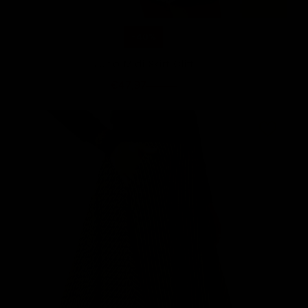
-40%
Juno Midi Skirt Cliff
€47,97
€79,95