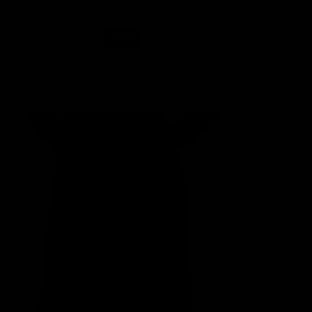
-50%
Juno Skirt Chime
€44,98
€89,95