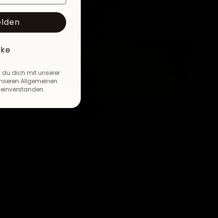
elden
nke
 du dich mit unserer
nseren Allgemeinen
einverstanden.
-50%
Dani Skirt Caen
€39,98
€79,95