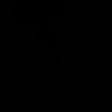
-40%
Farben+
Juno Skirt Twirl
€47,97
€79,95