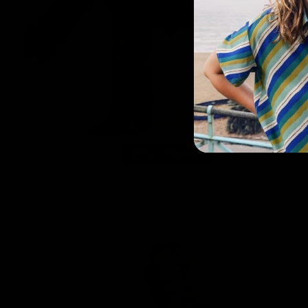
-40%
Farben+
Juno Skirt Twirl
€47,97
€79,95