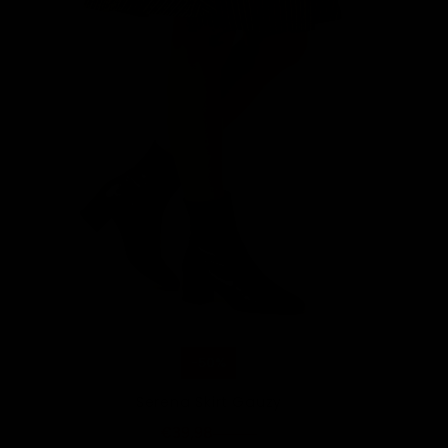
-50%
Serena Skirt Gauzy
€39,98
€79,95