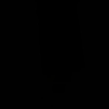
-40%
Border Skirt Jangle
€38,97
€64,95