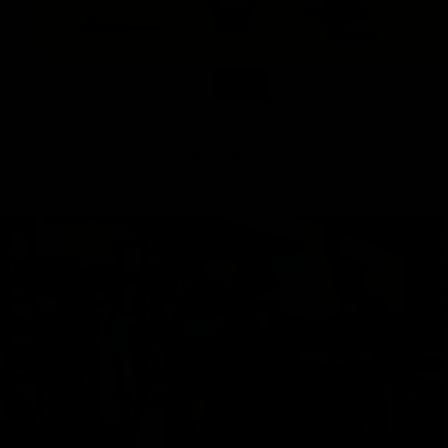
-50%
Judy Midi Skirt Antibes
€44,98
€89,95