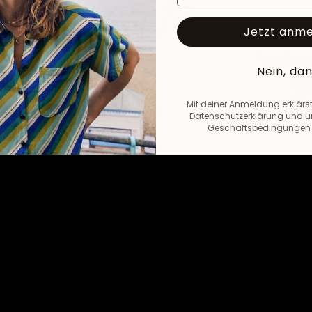
Jetzt anm
Nein, da
Mit deiner Anmeldung erklärst
Datenschutzerklärung und u
Geschäftsbedingungen 
-50%
Juno Skirt Conga
€39,98
€79,95