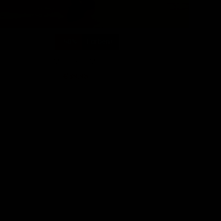
-50%
Farben+
Juno Midi Skirt Milano Crepe
€39,98
€79,95