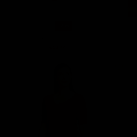
-40%
Arianna Skirt Matiz
€53,97
€89,95