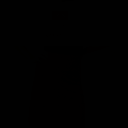
-40%
Laia Skirt Paradis
€47,97
€79,95