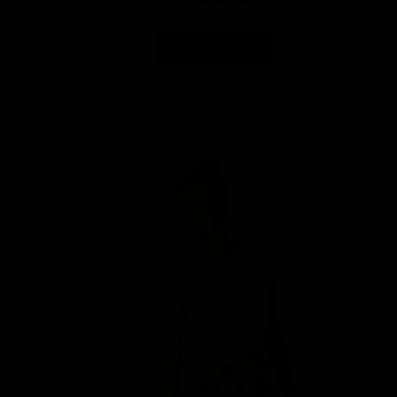
-40%
Farben+
Serena Skirt Milano Crepe
€47,97
€79,95