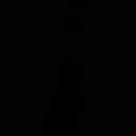
-40%
Juno Skirt Razzle
€53,97
€89,95