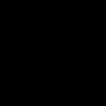
-40%
Border Skirt Bora Bora
€38,97
€64,95