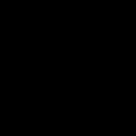
-40%
Judy Midi Skirt Walton
€47,97
€79,95