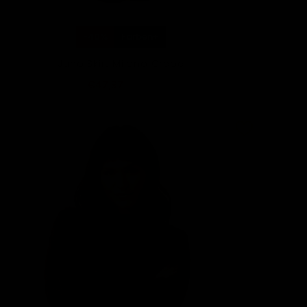
-40%
Farben+
Juno Skirt Milano Crepe
€47,97
€79,95