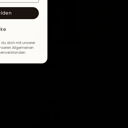
elden
nke
 du dich mit unserer
nseren Allgemeinen
einverstanden.
-40%
Juno Skirt Estelle Zigzag
€53,97
€89,95