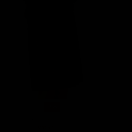
-40%
Border Skirt Jangle
€38,97
€64,95