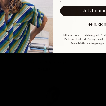
Jetzt anm
Nein, da
Mit deiner Anmeldung erklärst
Datenschutzerklärung und u
Geschäftsbedingungen 
-40%
Border Skirt Boogie
€38,97
€64,95