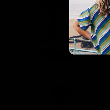
-40%
Farben+
Juno Skirt Mirth
€47,97
€79,95