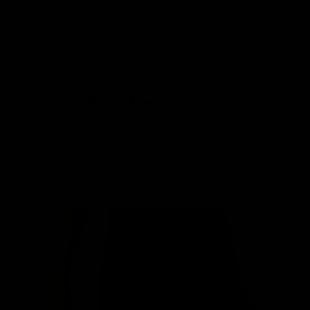
nhalt springen
Sale
Kleidung
Nachhaltigkeit
Neu
Rote Röcke
Sortieren
Datum, neu zu alt