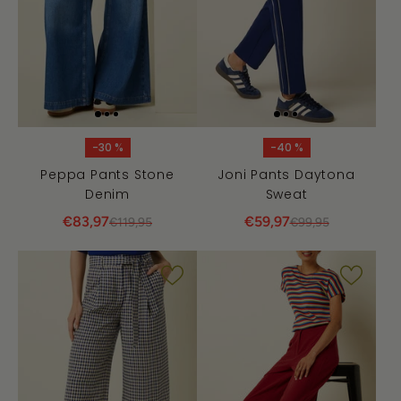
-30 %
-40 %
Peppa Pants Stone
Joni Pants Daytona
Denim
Sweat
€83,97
€59,97
€119,95
€99,95