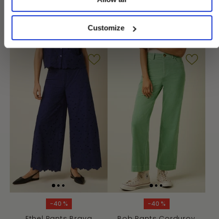
Livia Pants Marple
Straight Sweat Pants
Hollis Sweat
€76,97
€109,95
Customize
€99,95
-40 %
-40 %
Ethel Pants Brava
Bob Pants Corduroy