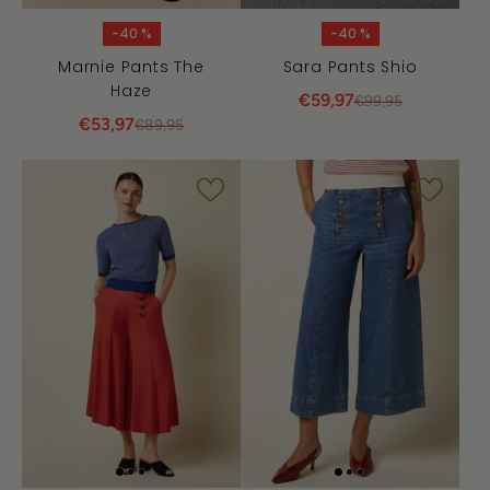
-40 %
-40 %
Marnie Pants The
Sara Pants Shio
Haze
€59,97
€99,95
€53,97
€89,95