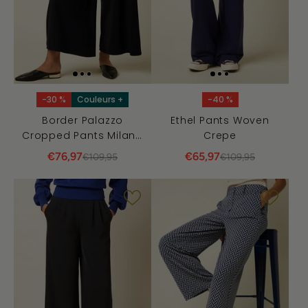
-30 %
Couleurs +
-40 %
Border Palazzo
Ethel Pants Woven
Cropped Pants Milano
Crepe
Uni
€76,97
€65,97
€109,95
€109,95