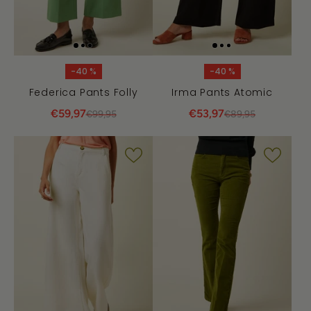
-40 %
-40 %
Federica Pants Folly
Irma Pants Atomic
€59,97
€53,97
€99,95
€89,95