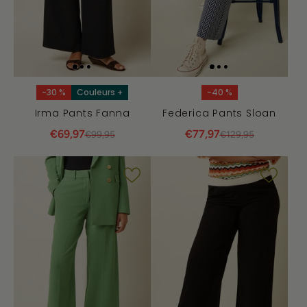
-30 %
Couleurs +
-40 %
Irma Pants Fanna
Federica Pants Sloan
€69,97
€77,97
€99,95
€129,95