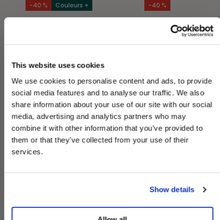
-40 %
Couleurs +
-40 %
Chloe Pants Tuillerie
Irma Pants Fanna
€65,97
€59,97
€109,95
€99,95
This website uses cookies
-10% sur votre 1ère commande !
We use cookies to personalise content and ads, to provide
Inscrivez-vous pour des ventes exclusives &
événements.
social media features and to analyse our traffic. We also
share information about your use of our site with our social
Email
media, advertising and analytics partners who may
combine it with other information that you’ve provided to
them or that they’ve collected from your use of their
En vous inscrivant, vous acceptez de recevoir
services.
nos e-mails (offres, newsletters, événements).
Vos données sont protégées selon notre
Politique de Confidentialité.
Show details
Je m’inscris
-30 %
Couleurs +
Nouveau
Allow all