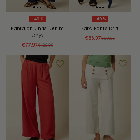
-40 %
-40 %
Pantalon Chris Denim
Sara Pants Drift
Onyx
€53,97
€89,95
€77,97
€129,95