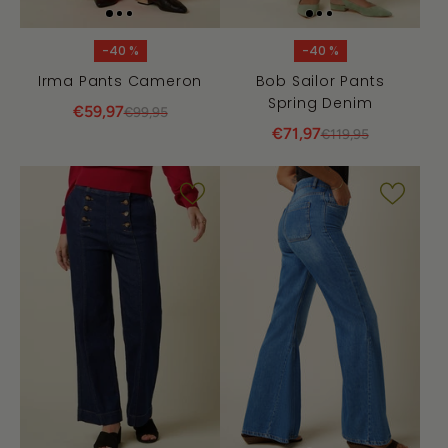
-40 %
-40 %
Irma Pants Cameron
Bob Sailor Pants
Spring Denim
€59,97
€99,95
€71,97
€119,95