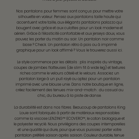
Nos pantalons pour femmes sont conçus pour mettre votre
silhouette en valeur. Pensez aux pantalons taille haute qui
accentuent votre taille, aux élégants pantalons palazzo qui
bougent avec grâce et aux culottes pour un look moderne et
aérien. Grâce à l’élasticité confortable et aux jerseys doux, vous
pouvez les porter du matin au soir. Un pantalon noir comme
base ? Check. Un pantalon rétro à pois ou à imprimé
graphique pour un look affirmé ? Vous le trouverez aussi ici.
Le style commence par les détails : plis inspirés du vintage,
coupes de jambes flatteuses (de slim fit à wide leg) et textures
riches comme le velours côtelé et le velours. Associez un
pantalon large à un pull rayé ou optez pour un pantalon
imprimé avec une blouse unie. Dans notre boutique en ligne,
créez facilement des tenues mix-and-match : du casual au
chic, du bureau à la piste de danse.
La durabilité est dans nos fibres. Beaucoup de pantalons King
Louie sont fabriqués à partir de matériaux responsables
comme la viscose LENZING™ ECOVERO™, le coton biologique et
le polyester recyclé. Nous privilégions des coupes intemporelles
et une qualité qui dure, pour que vous puissiez porter votre
pantalon préféré saison après saison. Couleur durable, tenue