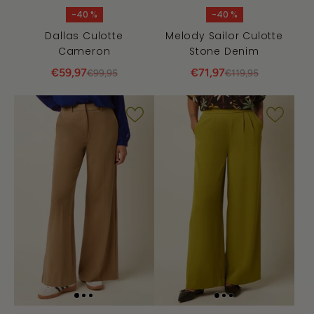
-40 %
-40 %
Dallas Culotte
Melody Sailor Culotte
Cameron
Stone Denim
€59,97
€71,97
€99,95
€119,95