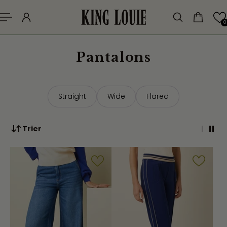
er au contenu
0
Pantalons
Straight
Wide
Flared
Trier