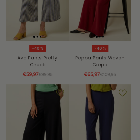
-40 %
-40 %
Ava Pants Pretty
Peppa Pants Woven
Check
Crepe
€59,97
€65,97
€99,95
€109,95