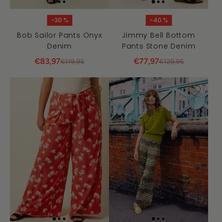
-30 %
-40 %
Bob Sailor Pants Onyx
Jimmy Bell Bottom
Denim
Pants Stone Denim
€83,97
€77,97
€119,95
€129,95