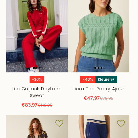
-30%
-40%
Kleuren+
Lila Coljack Daytona
Liora Top Rocky Ajour
Sweat
€47,97
€79,95
€83,97
€119,95