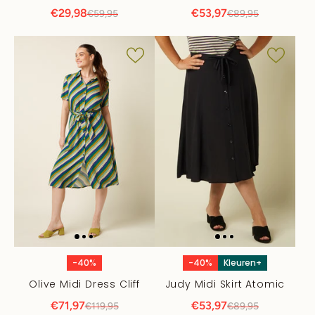
€29,98
€53,97
€59,95
€89,95
-40%
-40%
Kleuren+
Olive Midi Dress Cliff
Judy Midi Skirt Atomic
€71,97
€53,97
€119,95
€89,95