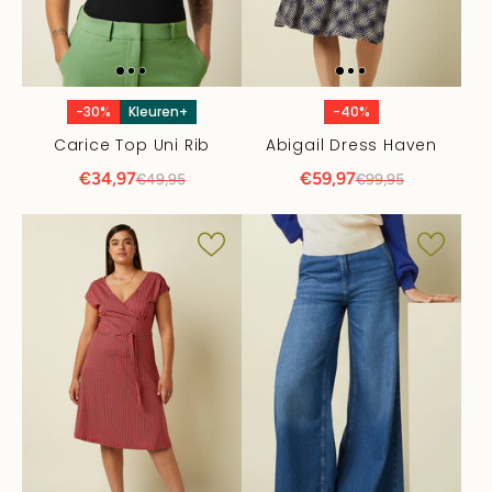
-30%
Kleuren+
-40%
Carice Top Uni Rib
Abigail Dress Haven
€34,97
€59,97
€49,95
€99,95