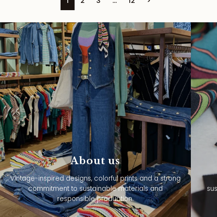
1
2
3
…
12
>
About us
Vintage-inspired designs, colorful prints and a strong
commitment to sustainable materials and
sus
responsible production.