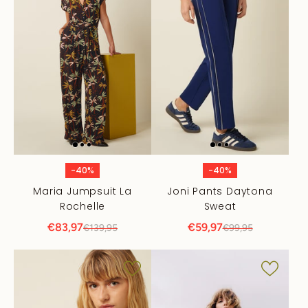
-40%
-40%
Maria Jumpsuit La
Joni Pants Daytona
Rochelle
Sweat
€83,97
€59,97
€139,95
€99,95