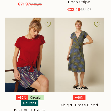
Linen Stripe
€71,97
€119,95
€32,48
€64,95
-30%
Circular
-40%
Kleuren+
Abigail Dress Blend
Knot Shirt Tulum