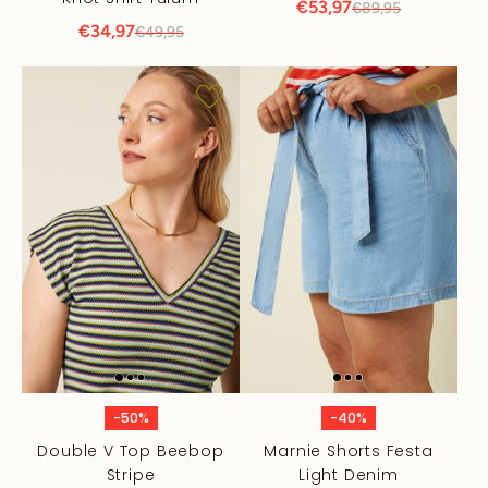
€53,97
€89,95
€34,97
€49,95
-50%
-40%
Double V Top Beebop
Marnie Shorts Festa
Stripe
Light Denim