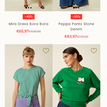
-40%
-30%
Mira Dress Bora Bora
Peppa Pants Stone
Denim
€65,97
€109,95
€83,97
€119,95