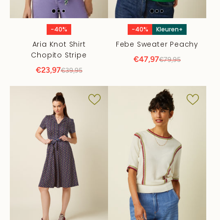
-40%
-40%
Kleuren+
Aria Knot Shirt
Febe Sweater Peachy
Chopito Stripe
€47,97
€79,95
€23,97
€39,95