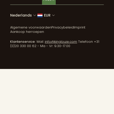
Nederlands
EUR
Algemene voorwaarden
Privacybeleid
Imprint
Aankoop herroepen
Klantenservice:
Mail:
info@kinglouie.com
Telefoon +31
(0)20 330 00 62 - Ma - Vr: 9.30-17.00