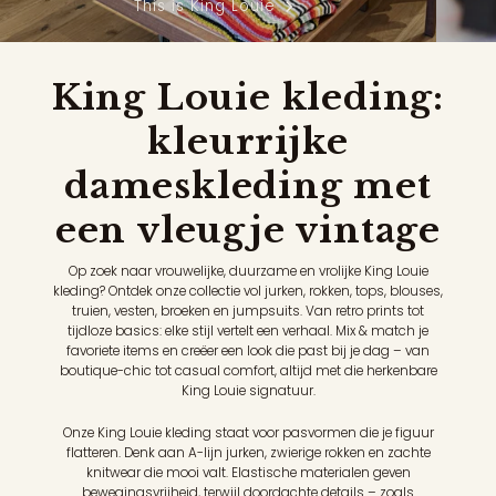
This is King Louie
King Louie kleding:
kleurrijke
dameskleding met
een vleugje vintage
Op zoek naar vrouwelijke, duurzame en vrolijke King Louie
kleding? Ontdek onze collectie vol jurken, rokken, tops, blouses,
truien, vesten, broeken en jumpsuits. Van retro prints tot
tijdloze basics: elke stijl vertelt een verhaal. Mix & match je
favoriete items en creëer een look die past bij je dag – van
boutique-chic tot casual comfort, altijd met die herkenbare
King Louie signatuur.
Onze King Louie kleding staat voor pasvormen die je figuur
flatteren. Denk aan A-lijn jurken, zwierige rokken en zachte
knitwear die mooi valt. Elastische materialen geven
bewegingsvrijheid, terwijl doordachte details – zoals