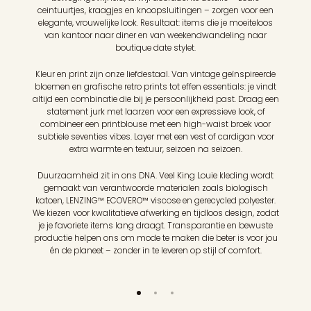
ceintuurtjes, kraagjes en knoopsluitingen – zorgen voor een
elegante, vrouwelijke look. Resultaat: items die je moeiteloos
van kantoor naar diner en van weekendwandeling naar
boutique date stylet.
Kleur en print zijn onze liefdestaal. Van vintage geïnspireerde
bloemen en grafische retro prints tot effen essentials: je vindt
altijd een combinatie die bij je persoonlijkheid past. Draag een
statement jurk met laarzen voor een expressieve look, of
combineer een printblouse met een high-waist broek voor
subtiele seventies vibes. Layer met een vest of cardigan voor
extra warmte en textuur, seizoen na seizoen.
Duurzaamheid zit in ons DNA. Veel King Louie kleding wordt
gemaakt van verantwoorde materialen zoals biologisch
katoen, LENZING™ ECOVERO™ viscose en gerecycled polyester.
We kiezen voor kwalitatieve afwerking en tijdloos design, zodat
je je favoriete items lang draagt. Transparantie en bewuste
productie helpen ons om mode te maken die beter is voor jou
én de planeet – zonder in te leveren op stijl of comfort.