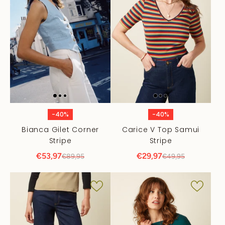
-40%
-40%
Bianca Gilet Corner
Carice V Top Samui
Stripe
Stripe
€53,97
€29,97
€89,95
€49,95