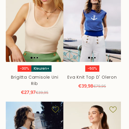
-30%
Kleuren+
-50%
Brigitta Camisole Uni
Eva Knit Top D' Oleron
Rib
€39,98
€79,95
€27,97
€39,95