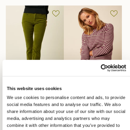
This website uses cookies
We use cookies to personalise content and ads, to provide
Nieuw
Nieuw
social media features and to analyse our traffic. We also
Tammy Flared Pants
Boatneck Yoke Top
share information about your use of our site with our social
Baby Cord
Chopito Stripe
media, advertising and analytics partners who may
€129,95
€59,95
combine it with other information that you’ve provided to