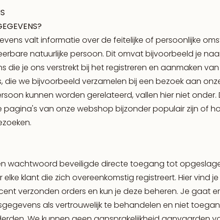
NS
GEGEVENS?
ns valt informatie over de feitelijke of persoonlijke o
iceerbare natuurlijke persoon. Dit omvat bijvoorbeeld je n
s die je ons verstrekt bij het registreren en aanmaken van
s, die we bijvoorbeeld verzamelen bij een bezoek aan onz
rsoon kunnen worden gerelateerd, vallen hier niet onder. D
ke pagina's van onze webshop bijzonder populair zijn of h
ezoeken.
een wachtwoord beveiligde directe toegang tot opgesla
 elke klant die zich overeenkomstig registreert. Hier vind 
ecent verzonden orders en kun je deze beheren. Je gaat 
gegevens als vertrouwelijk te behandelen en niet toegank
derden. We kunnen geen aansprakelijkheid aanvaarden vo