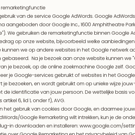
remarketingfunctie
ebruik van de service Google AdWords. Google AdWords i
a aangeboden door Google Inc., 1600 Amphitheatre Park
e"). We gebruiken de remarketingfunctie binnen Google A
gedrag op onze website, bijvoorbeeld welke aanbiedingen 
e kunnen we op andere websites in het Google netwerk ad
ijn gebaseerd. Na je bezoek aan onze website kunnen we 
an je bezoek, op de online zoekmachine Google zelf. Goo
eer je Google-services gebruikt of websites in het Googl
rt je bezoeken, en wordt gebruikt om op unieke wijze jou
et de identificatie van jouw persoon. De wettelijke basis v
rtikel 6, lid 1, onder f), AVG.
 van het gebruik van cookies door Google, en daarmee jou
Words/Google Remarketing wilt intrekken, kun je de onde
ug-in downloaden en installeren: www.google.com/setti
tie over Google Remarketing en het privacybeleid van Go