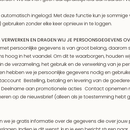
n je automatisch ingelogd. Met deze functie kun je sommige
e') gebruiken zonder elke keer opnieuw in te loggen.
, VERWERKEN EN DRAGEN WIJ JE PERSOONSGEGEVENS O
et persoonlijke gegevens is van groot belang, daarom 
ns hoog in het vaandel. Om dit te waarborgen, houden wij
 in de verzameling, het gebruik en de verwerking van je pe
len hebben we je persoonlijke gegevens nodig en gebruik
antaccount Bestelling, betaling en levering van de goedere
n Deelname aan promotionele acties Contact opnemen 
eren op de nieuwsbrief (alleen als je toestemming hebt
n we je gratis informatie over de gegevens die over jouw
lagen. Indien je dit wenst, kun je een bericht sturen naar