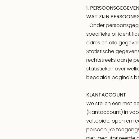
1. PERSOONSGEGEVE
WAT ZIJN PERSOONS
Onder persoonsgegeve
specifieke of identif
adres en alle gegeven
Statistische gegeven
rechtstreeks aan je pe
statistieken over wel
bepaalde pagina's b
KLANTACCOUNT
We stellen een met 
(klantaccount) in voor
voltooide, open en r
persoonlijke toegangs
niet-geautoriseerde 