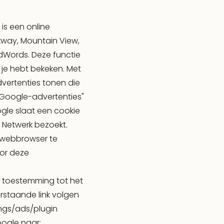
s een online
way, Mountain View,
dWords. Deze functie
je hebt bekeken. Met
vertenties tonen die
"Google-advertenties"
gle slaat een cookie
e Netwerk bezoekt.
w webbrowser te
oor deze
w toestemming tot het
rstaande link volgen
ngs/ads/plugin
ogle naar: