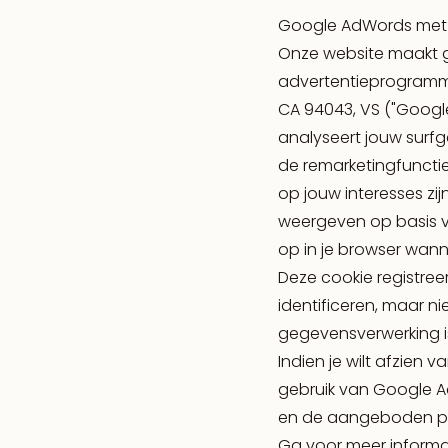
Google AdWords met 
Onze website maakt g
advertentieprogramm
CA 94043, VS ("Googl
analyseert jouw surf
de remarketingfuncti
op jouw interesses z
weergeven op basis v
op in je browser wann
Deze cookie registree
identificeren, maar ni
gegevensverwerking is a
Indien je wilt afzien
gebruik van Google Ad
en de aangeboden pl
Ga voor meer informa