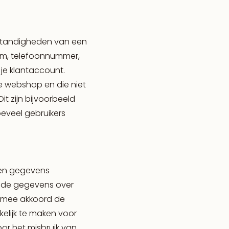
mstandigheden van een
aam, telefoonnummer,
 je klantaccount.
e webshop en die niet
it zijn bijvoorbeeld
oeveel gebruikers
gen gegevens
je de gegevens over
ermee akkoord de
elijk te maken voor
or het misbruik van