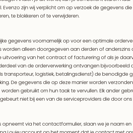
 Evenzo zijn wij verplicht om op verzoek de gegevens die o
en, te blokkeren of te verwijderen.
ijke gegevens voornamelijk op voor een optimale orderver
s worden alleen doorgegeven aan derden of anderszins 
de uitvoering van het contract of facturering of als je da
derdeel van de orderverwerking ontvangen bijvoorbeeld d
als transporteur, logistiek, betalingsdienst) de benodigde
king. De gegevens die op deze manier worden verzonden
 worden gebruikt om hun taak te vervullen. Elk ander gebr
gebeurt niet bij een van de serviceproviders die door ons 
s opneemt via het contactformulier, slaan we je naam en e
King Louie-account op het moment dat je contact met on