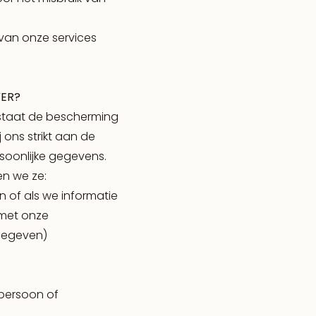
 van onze services
VER?
staat de bescherming
 ons strikt aan de
rsoonlijke gegevens.
en we ze:
n of als we informatie
met onze
 gegeven)
 persoon of