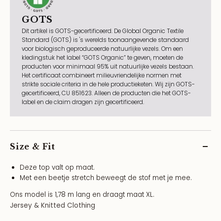
GOTS
Dit artikel is GOTS-gecertificeerd. De Global Organic Textile
Standard (GOTS) is 's werelds toonaangevende standaard
voor biologisch geproduceerde natuurlijke vezels. Om een
kledingstuk het label “GOTS Organic” te geven, moeten de
producten voor minimaal 95% uit natuurlijke vezels bestaan.
Het certificaat combineert milieuvriendelijke normen met
strikte sociale criteria in de hele productieketen. Wij zijn GOTS-
gecertificeerd, CU 851623. Alleen de producten die het GOTS-
label en de claim dragen zijn gecertificeerd.
Size & Fit
Deze top valt op maat.
Met een beetje stretch beweegt de stof met je mee.
Ons model is 1,78 m lang en draagt maat XL.
Jersey & Knitted Clothing