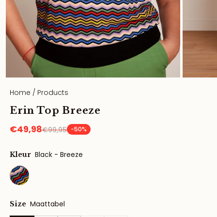
Home
/
Products
Erin Top Breeze
€49,98
€99,95
-50%
Black - Breeze
Kleur
Maattabel
Size