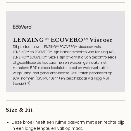
LENZING™ ECOVERO™ Viscose
Dit product bevat LENZING™ ECOVERO™ viscosevezels.
LENZING™ en ECOVERO™ zijn handelsmerken van Lenzing AG.
LENZING™ ECOVERO™ vezels zijn afkomstig van gecontroleerde
of gecertificeerde houtbronnen en worden gemaakt met
minstens 50% minder koolstofuitstoot en waterverbruik in
vergelijking met generieke viscose. Resultaten gebaseerd op
LCA-normen (ISO 14040/44) en beschikbaar via Higg MSI
(versie 3.7)
Size & Fit
Deze broek heeft een ruime pasvorm met een rechte pijp
in een lange lengte, en valt op maat.