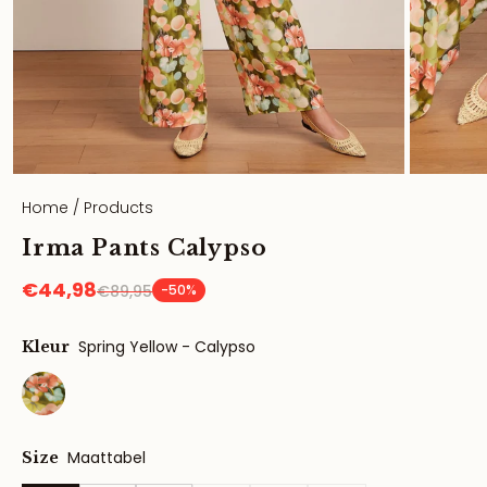
Home
/
Products
Irma Pants Calypso
€44,98
€89,95
-50%
Spring Yellow - Calypso
Kleur
Maattabel
Size